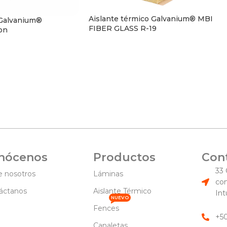
Aislante térmico Galvanium® MBI
Galvanium®
FIBER GLASS R-19
ion
Aislantes
nócenos
Productos
Con
33 
e nosotros
Láminas
co
áctanos
Aislante Térmico
Int
NUEVO
Fences
+5
Canaletas