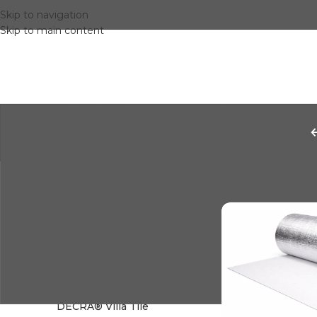
Skip to navigation
Skip to main content
PRODUCTOS RELACIONADOS
Inicio
Aislantes
Lámina Galvanium®
Seamlock Standing Seam
Tapón para Capote Tipo
Teja Galvanium®
DECRA® Villa Tile